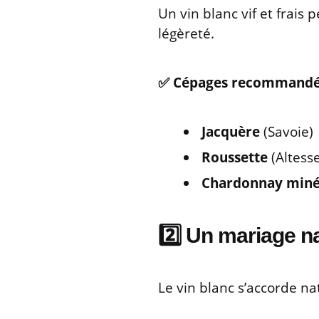
Un vin blanc vif et frais
légèreté.
✅ Cépages recommandé
Jacquère
(Savoie)
Roussette
(Altesse
Chardonnay miné
2️⃣ Un mariage n
Le vin blanc s’accorde n