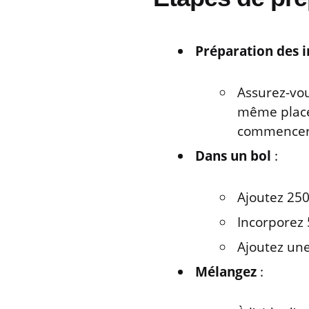
Préparation des i
Assurez-vou
même placer
commencer
Dans un bol
:
Ajoutez 25
Incorporez 
Ajoutez une
Mélangez
: