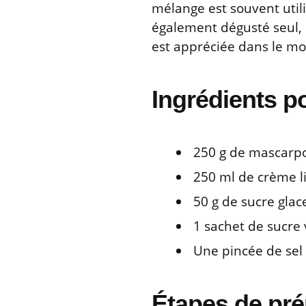
mélange est souvent utili
également dégusté seul, 
est appréciée dans le mo
Ingrédients p
250 g de mascarp
250 ml de crème l
50 g de sucre glac
1 sachet de sucre v
Une pincée de sel
Étapes de pré