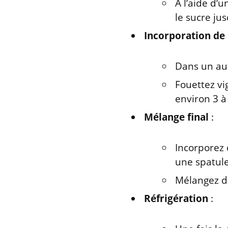
À l’aide d’
le sucre ju
Incorporation de
Dans un aut
Fouettez vi
environ 3 à
Mélange final
:
Incorporez 
une spatule
Mélangez d
Réfrigération
: