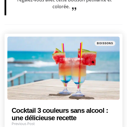
colorée.
Post
Posted
BOISSONS
navigation
in
Cocktail 3 couleurs sans alcool :
une délicieuse recette
Previous Post