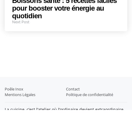
Boissons santé : 5 recettes faciles
pour booster votre énergie au
quotidien
Next Post
Poêle Inox
Contact
Mentions Légales
Politique de confidentialité
La cuisine, c’est l’atelier où l’ordinaire devient extraordinaire,
où un simple ustensile peut transformer un repas en
souvenir. Entre recettes gourmandes, équipements malins et
astuces futées, chaque détail compte. Ici, on mijote des idées,
on dresse des envies et on savoure le plaisir de bien faire.