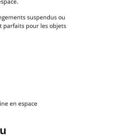
espace.
 rangements suspendus ou
 parfaits pour les objets
sine en espace
ou